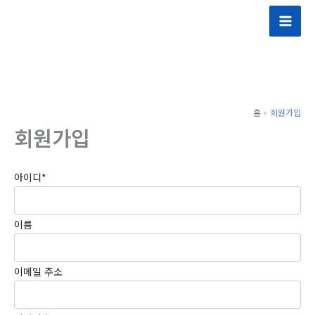
콘
텐
츠
로
건
너
홈
회원가입
뛰
회원가입
기
아이디
*
이름
이메일 주소