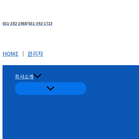
콘
텐
츠
031-392-1988
/
031-392-1715
로
건
너
HOME
│
관리자
뛰
기
회사소개