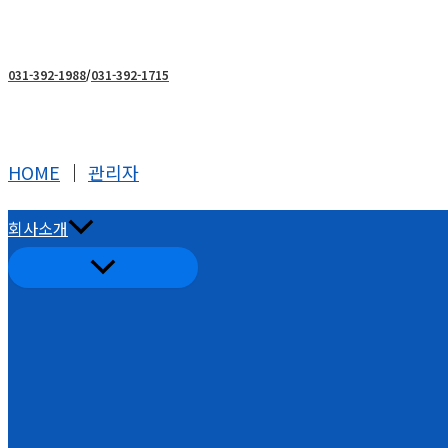
콘
텐
츠
031-392-1988
/
031-392-1715
로
건
너
HOME
│
관리자
뛰
기
회사소개