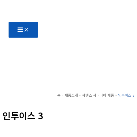
콘
텐
츠
로
건
너
뛰
기
홈
제품소개
지멘스 시그니아 제품
인투이스 3
인투이스 3