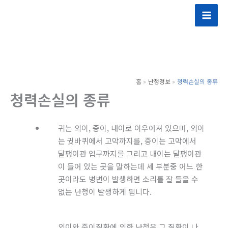
콘
텐
츠
로
건
너
홈
난청정보
청력손실의 종류
뛰
청력손실의 종류
기
귀는 외이, 중이, 내이로 이우어져 있으며, 외이
는 귓바퀴에서 고막까지를, 중이는 고막에서
달팽이관 입구까지를 그리고 내이는 달팽이관
이 들어 있는 곳을 말하는데 세 부분중 어느 한
곳이라도 병변이 발생하면 소리를 잘 들을 수
없는 난청이 발생하게 됩니다.
외이와 중이질환에 의한 난청은 그 질환이 나